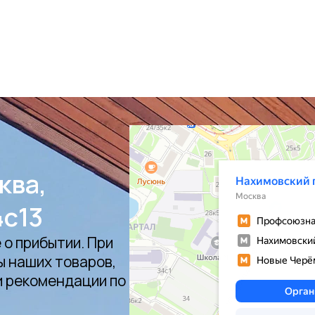
ква,
4с13
о прибытии. При
ы наших товаров,
и рекомендации по