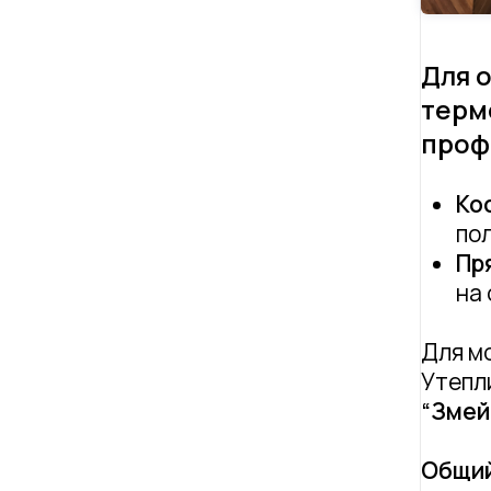
Для 
терм
проф
Ко
по
Пр
на 
Для м
Утепл
“Змей
Общий