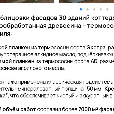
облицовки фасадов 30 зданий котте
ообработанная древесина – термосос
иля:
сой планкен
из термососны сорта
Экстра
, р
лупрозрачное алкидное масло, подчёркивающ
ямой планкен
из термососны сорта
АБ
, разм
основе акрилового масла.
онтажа применена классическая подсистема 
итель - минераловатный толщина 150 мм.
Кре
ка”
, что обеспечивает чистый и аккуратный 
 объём работ
составил более
70
00 м² фаса