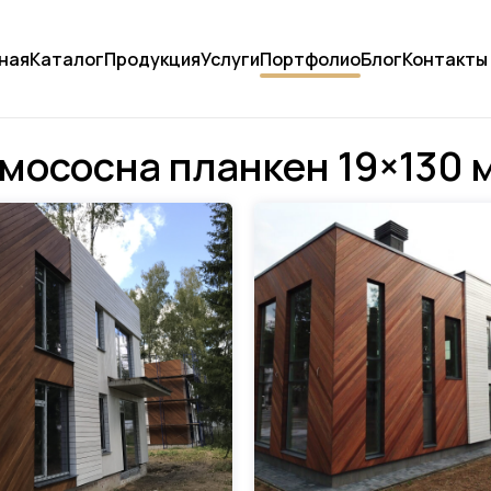
ная
Каталог
Продукция
Услуги
Портфолио
Блог
Контакты
мососна планкен 19×130 м